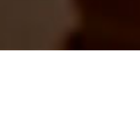
Ventana abatible de PVC
KÖMMERLING Xtrem 76AD.